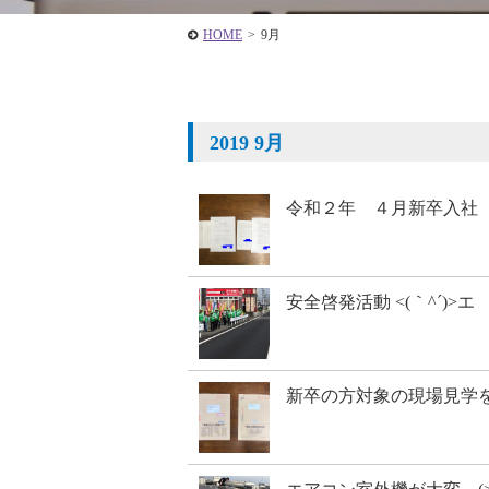
HOME
>
9月
2019 9月
令和２年 ４月新卒入社
安全啓発活動 <(｀^´)>エ
新卒の方対象の現場見学